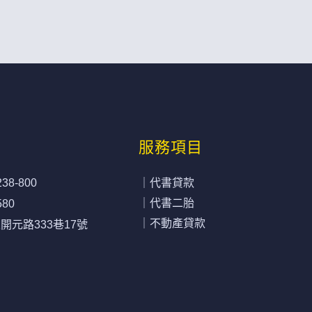
服務項目
238-800
｜代書貸款
｜代書二胎
580
｜不動產貸款
元路333巷17號