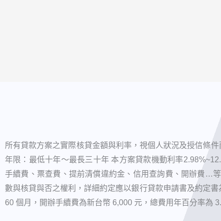
所有貸款方案之實際核貸金額與利率，視個人狀況及授信條件而
年限：最低十年～最長三十年 本方案貸款機動利率2.98%~1
手續費、票查費、提前清償違約金、信用查詢費、開辦費…等
數與核貸與否之權利，詳細約定應以銀行貸款申請書及約定書為準
60 個月，開辦手續費為新台幣 6,000 元，總費用年百分率為 3