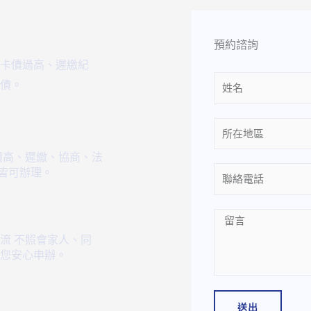
預約諮詢
卡債過高、遲繳紀
Name
債。
Location
債高、遲繳、協商、法
等皆可辦理。
Phone
Message
流 不照會家人、同
您安心申辦。
送出