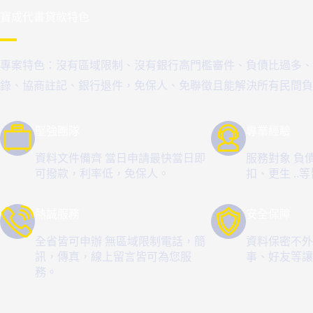
寶成代書貸款特色
專案特色：沒有區域限制、沒有銀行高門檻審件、負債比過多、
錄、協商註記、銀行退件，免保人、免聯徵且能解決所有民間負
堅強團隊
專業經驗
資料文件備齊 當日申請最快當日即
服務對象 負
可撥款，利率低，免保人。
扣、更生 ..
熱誠服務
安全保障
全省皆可申辦 無區域限制電話，簡
資料保密不外
訊，傳真，線上留言皆可為您服
事、好友等讓
務。