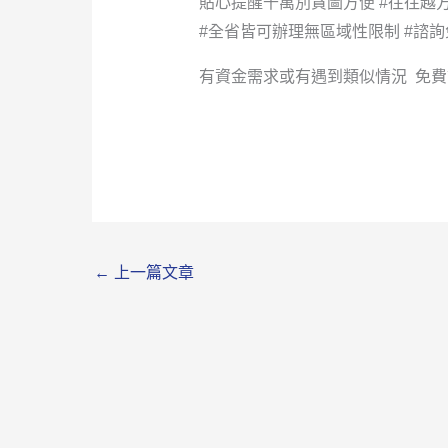
貼心提醒千萬別貪圖方便 #往往越方
#全省皆可辦理無區域性限制 #諮詢
有資金需求或有遇到類似情況 免費諮詢專線:0902
←
上一篇文章