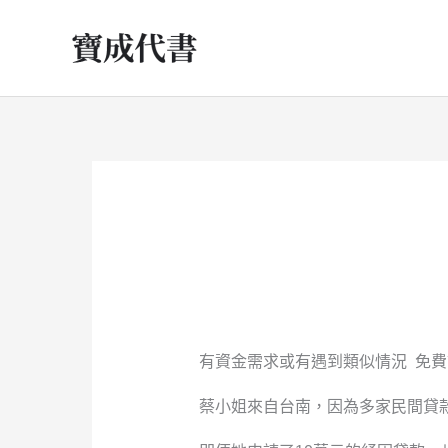
跳
至
主
要
內
容
有資金需求或有遇到類似情況 免費諮詢專線:0902
蔡小姐來自台南，因為多家民間貸