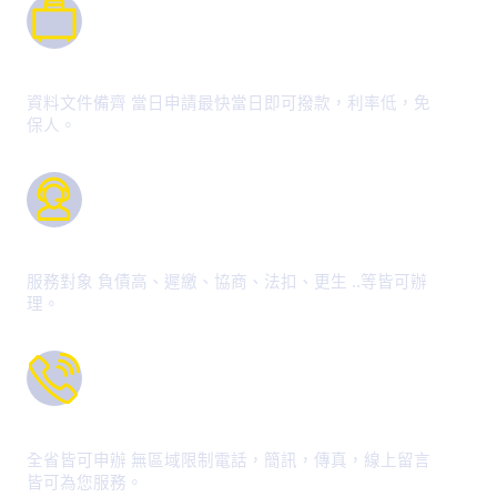
堅強團隊
資料文件備齊 當日申請最快當日即可撥款，利率低，免
保人。
專業經驗
服務對象 負債高、遲繳、協商、法扣、更生 ..等皆可辦
理。
熱誠服務
全省皆可申辦 無區域限制電話，簡訊，傳真，線上留言
皆可為您服務。