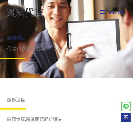
跳
MENU
至
MENU
主
要
內
服務項目
容
代書貸款服務說明
服務流程
四個步驟,所有問題輕鬆解決