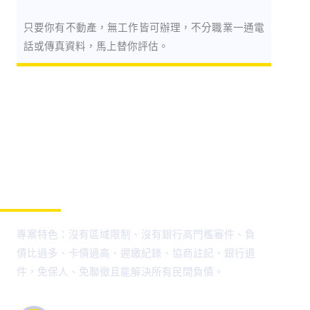
只要你有不動產，無工作皆可辦理，不分職業一通電
話或傳真資料，馬上替你評估。
寶成代書貸款特色
專案特色：沒有區域限制、沒有銀行高門檻審件、負
債比過多、卡債過高、遲繳紀錄、協商註記、銀行退
件，免保人、免聯徵且能解決所有民間負債。