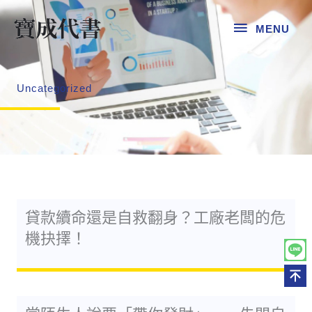
跳
MENU
至
MENU
主
要
內
Uncategorized
容
頁
頁
頁
頁
頁
頁
貸款續命還是自救翻身？工廠老闆的危
面
面
面
面
面
面
機抉擇！