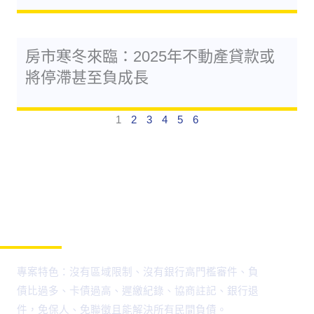
房市寒冬來臨：2025年不動產貸款或
將停滯甚至負成長
1
2
3
4
5
6
寶成代書貸款特色
專案特色：沒有區域限制、沒有銀行高門檻審件、負
債比過多、卡債過高、遲繳紀錄、協商註記、銀行退
件，免保人、免聯徵且能解決所有民間負債。