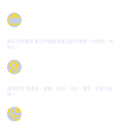
堅強團隊
資料文件備齊 當日申請最快當日即可撥款，利率低，免
保人。
專業經驗
服務對象 負債高、遲繳、協商、法扣、更生 ..等皆可辦
理。
熱誠服務