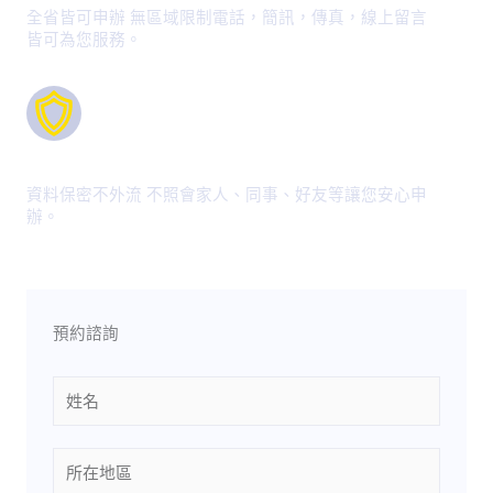
全省皆可申辦 無區域限制電話，簡訊，傳真，線上留言
皆可為您服務。
安全保障
資料保密不外流 不照會家人、同事、好友等讓您安心申
辦。
預約諮詢
Name
Location