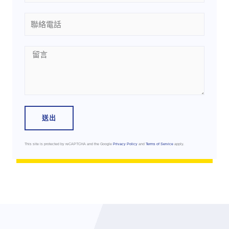
Phone
Message
送出
This site is protected by reCAPTCHA and the Google
Privacy Policy
and
Terms of Service
apply.