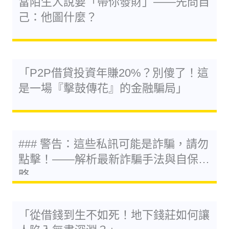
當陌生人說要「帶你發財」——先問自
己：他圖什麼？
「P2P借貸投資年賺20%？別傻了！這
是一場『擊鼓傳花』的金融騙局」
### 警告：這些私訊可能是詐騙，請勿
點擊！——解析最新詐騙手法與自保策
略
「從借錢到生不如死！地下錢莊如何讓