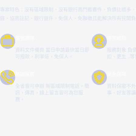
專案特色：沒有區域限制、沒有銀行高門檻審件、負債比過多、
錄、協商註記、銀行退件，免保人、免聯徵且能解決所有民間負
堅強團隊
專業經驗
資料文件備齊 當日申請最快當日即
服務對象 負
可撥款，利率低，免保人。
扣、更生 ..
熱誠服務
安全保障
全省皆可申辦 無區域限制電話，簡
資料保密不外
訊，傳真，線上留言皆可為您服
事、好友等讓
務。