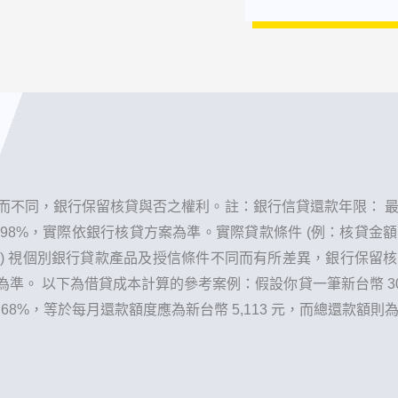
不同，銀行保留核貸與否之權利。 ​註：銀行信貸還款年限： 
2.98%，實際依銀行核貸方案為準。實際貸款條件 (例：核貸
) 視個別銀行貸款產品及授信條件不同而有所差異，銀行保留
。 以下為借貸成本計算的參考案例：假設你貸一筆新台幣 300
.68%，等於每月還款額度應為新台幣 5,113 元，而總還款額則為新台