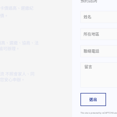
預約諮詢
卡債過高、遲繳紀
Name
債。
Location
債高、遲繳、協商、法
等皆可辦理。
Phone
Message
流 不照會家人、同
您安心申辦。
送出
This site is protected by reCAPTCHA an