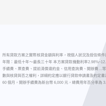
所有貸款方案之實際核貸金額與利率，視個人狀況及授信條件而
年限：最低十年～最長三十年 本方案貸款機動利率2.98%~1
手續費、票查費、提前清償違約金、信用查詢費、開辦費…等
數與核貸與否之權利，詳細約定應以銀行貸款申請書及約定書為準
60 個月，開辦手續費為新台幣 6,000 元，總費用年百分率為 3