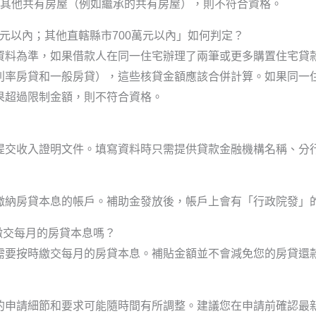
的其他共有房屋（例如繼承的共有房屋），則不符合資格。
0萬元以內；其他直轄縣市700萬元以內」如何判定？
資料為準，如果借款人在同一住宅辦理了兩筆或更多購置住宅貸
利率房貸和一般房貸），這些核貸金額應該合併計算。如果同一
果超過限制金額，則不符合資格。
提交收入證明文件。填寫資料時只需提供貸款金融機構名稱、分
繳納房貸本息的帳戶。補助金發放後，帳戶上會有「行政院發」
要繳交每月的房貸本息嗎？
需要按時繳交每月的房貸本息。補貼金額並不會減免您的房貸還
的申請細節和要求可能隨時間有所調整。建議您在申請前確認最