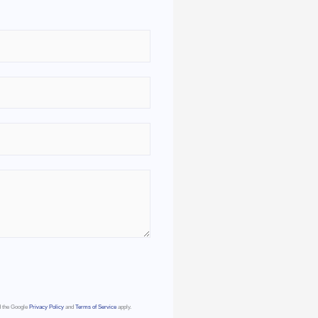
d the Google
Privacy Policy
and
Terms of Service
apply.