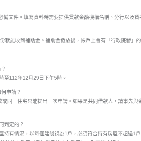
交必備文件。填寫資料時需要提供貸款金融機構名稱、分行以及貸
月份就能收到補助金。補助金發放後，帳戶上會有「行政院發」
時？
時至112年12月29日下午5時。
如何申請？
款或同一住宅只能提出一次申請。如果是共同借款人，請事先與
如何判定的？
的房屋持有情況，以每個建號視為1戶，必須符合持有房屋不超過1