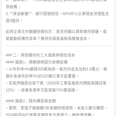
保設備；
3. **資金斷鏈**：銀行緊縮授信，60%中小企業現金流僅能支
撐3個月。
此時企業主的關鍵抉擇在於：是否持續以貸款維持營運，或
是啟動結構性改革？需評估兩者風險與機會成本。
### 二、貸款續命的三大風險與隱性成本
#### 風險1：債務槓桿惡化財務結構
– 以年利率4%續貸500萬為例，每月利息支出約1.6萬元，需
額外承接毛利率5%的320萬訂單才能覆蓋。
– 若抵押廠房估值下跌（2025年工業區廠房均價較高峰回落
12%），資產負債率可能突破70%警戒線。
#### 風險2：錯失轉型黃金期
– 案例：某電子廠連續3年依賴紓困貸款，未投入數位轉型，
2024年因AI訂單需求爆發失去競爭力，最終遭併購。