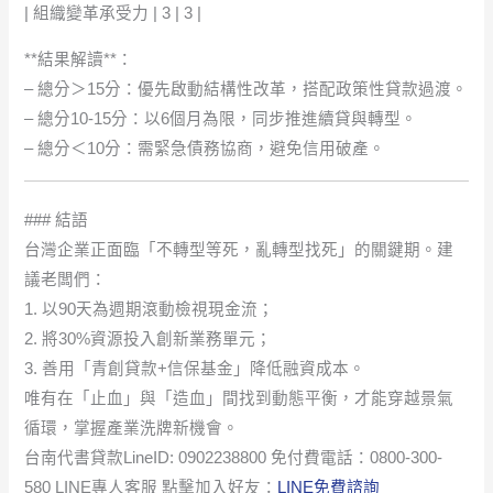
| 組織變革承受力 | 3 | 3 |
**結果解讀**：
– 總分＞15分：優先啟動結構性改革，搭配政策性貸款過渡。
– 總分10-15分：以6個月為限，同步推進續貸與轉型。
– 總分＜10分：需緊急債務協商，避免信用破產。
### 結語
台灣企業正面臨「不轉型等死，亂轉型找死」的關鍵期。建
議老闆們：
1. 以90天為週期滾動檢視現金流；
2. 將30%資源投入創新業務單元；
3. 善用「青創貸款+信保基金」降低融資成本。
唯有在「止血」與「造血」間找到動態平衡，才能穿越景氣
循環，掌握產業洗牌新機會。
台南代書貸款LineID: 0902238800 免付費電話：0800-300-
580 LINE專人客服 點擊加入好友：
LINE免費諮詢