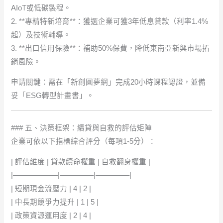
AIoT或低碳製程。
2. **專精特新培育**：獲選企業可獲3年低息貸款（利率1.4%
起）及技術輔導。
3. **出口信用保險**：補助50%保費，降低東南亞新興市場拓
銷風險。
申請關鍵：需在「新創圓夢網」完成20小時課程認證，並備
妥「ESG轉型計畫書」。
### 五、決策框架：續貸與自救的評估矩陣
企業可依以下指標綜合評分（每項1-5分）：
| 評估維度 | 貸款續命權重 | 自救翻身權重 |
|——————|————–|————–|
| 短期現金流壓力 | 4 | 2 |
| 中長期競爭力提升 | 1 | 5 |
| 政策資源運用度 | 2 | 4 |