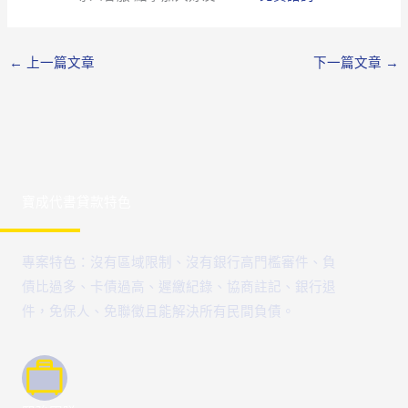
←
上一篇文章
下一篇文章
→
寶成代書貸款特色
專案特色：沒有區域限制、沒有銀行高門檻審件、負
債比過多、卡債過高、遲繳紀錄、協商註記、銀行退
件，免保人、免聯徵且能解決所有民間負債。