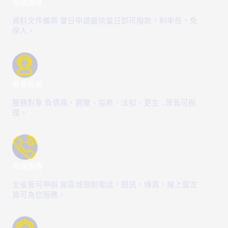
堅強團隊
資料文件備齊 當日申請最快當日即可撥款，利率低，免
保人。
專業經驗
服務對象 負債高、遲繳、協商、法扣、更生 ..等皆可辦
理。
熱誠服務
全省皆可申辦 無區域限制電話，簡訊，傳真，線上留言
皆可為您服務。