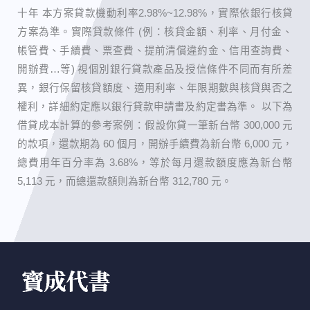
十年 本方案貸款機動利率2.98%~12.98%，實際依銀行核貸
方案為準。實際貸款條件 (例：核貸金額、利率、月付金、
帳管費、手續費、票查費、提前清償違約金、信用查詢費、
開辦費…等) 視個別銀行貸款產品及授信條件不同而有所差
異，銀行保留核貸額度、適用利率、年限期數與核貸與否之
權利，詳細約定應以銀行貸款申請書及約定書為準。 以下為
借貸成本計算的參考案例：假設你貸一筆新台幣 300,000 元
的款項，還款期為 60 個月，開辦手續費為新台幣 6,000 元，
總費用年百分率為 3.68%，等於每月還款額度應為新台幣
5,113 元，而總還款額則為新台幣 312,780 元。