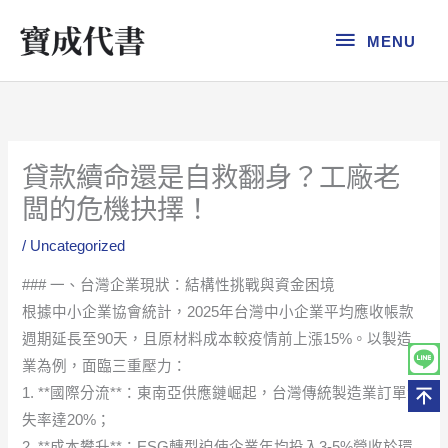
跳
MENU
至
MENU
主
要
內
容
貸款續命還是自救翻身？工廠老
闆的危機抉擇！
/
Uncategorized
### 一、台灣企業現狀：結構性挑戰與資金困境
根據中小企業協會統計，2025年台灣中小企業平均應收帳款
週期延長至90天，且原材料成本較疫情前上漲15%。以製造
業為例，面臨三重壓力：
1. **國際分流**：東南亞供應鏈崛起，台灣傳統製造業訂單流
失率達20%；
2. **成本攀升**：ESG轉型迫使企業年均投入3-5%營收於環