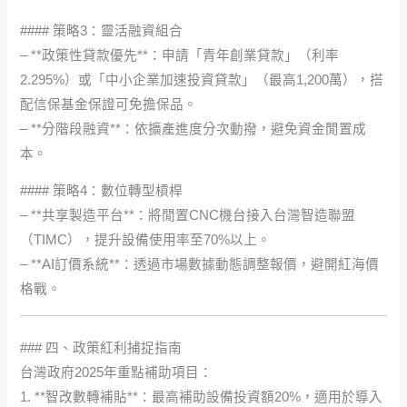
#### 策略3：靈活融資組合
– **政策性貸款優先**：申請「青年創業貸款」（利率
2.295%）或「中小企業加速投資貸款」（最高1,200萬），搭
配信保基金保證可免擔保品。
– **分階段融資**：依擴產進度分次動撥，避免資金閒置成
本。
#### 策略4：數位轉型槓桿
– **共享製造平台**：將閒置CNC機台接入台灣智造聯盟
（TIMC），提升設備使用率至70%以上。
– **AI訂價系統**：透過市場數據動態調整報價，避開紅海價
格戰。
### 四、政策紅利捕捉指南
台灣政府2025年重點補助項目：
1. **智改數轉補貼**：最高補助設備投資額20%，適用於導入