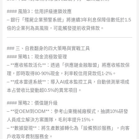
#### 風險3：信用評級連鎖效應
– 銀行「殭屍企業預警系統」將連續3年利息保障倍數低於1.5
倍的企業列為高風險，可能觸發提前收貸條款。
### 三、自救翻身的四大策略與實戰工具
#### 策略1：現金流極致管理
– **應收帳款活化**：透過「供應鏈金融聯盟」將應收帳款保
理，即時取得80-90%現金，利率較信用貸款低1-2%。
– **成本雷達系統**：導入AI成本監控工具，自動偵測單項成
本占營收比變動超0.5%的異常項目。
#### 策略2：價值鏈升級
– **從OEM到ODM**：參考山東機械廠模式，抽調10%研發
人員成立解決方案團隊，毛利率提升15%。
– **數據變現**：將生產數據轉化為「設備預診服務」，向客
戶收取年費制服務金。