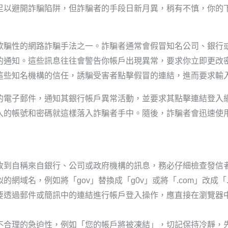
足以避開詐騙陷阱，但詐騙者的手段日新月異，稍有不慎，你的
欺騙性的網路詐騙手法之一。詐騙者通常會假冒知名公司、銀行
的通知。這些訊息往往會警告你帳戶出現異常，要求你立即更改
這些知名機構的信任，誘騙受害者點擊假冒的連結，進而要求輸
的電子郵件，通知其銀行帳戶異常活動，並要求其點擊連結登入
入的帳號和密碼就這樣落入詐騙者手中。隨後，詐騙者會迅速使
收到自稱來自銀行、公司或政府機構的訊息，務必仔細檢查發信
網域名，例如將「gov」替換成「g0v」或將「.com」改成「.n
要透過郵件或簡訊中的連結進行帳戶登入操作，應直接在瀏覽器
不合理的急迫性，例如「您的帳戶將被凍結」，切記保持冷靜，