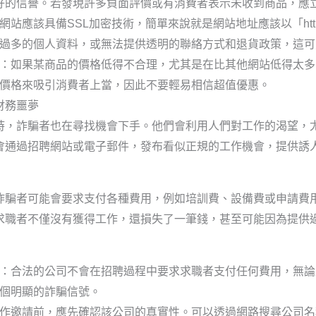
好的信譽。若發現許多負面評價或有消費者表示未收到商品，應
網站應該具備SSL加密技術，簡單來說就是網站地址應該以「https:/
過多的個人資料，或無法提供透明的聯絡方式和退貨政策，這可
：如果某商品的價格低得不合理，尤其是在比其他網站低得太多
價格來吸引消費者上當，因此不要輕易相信超值優惠。
財務噩夢
時，詐騙者也在尋找機會下手。他們會利用人們對工作的渴望，
會通過招聘網站或電子郵件，發布看似正規的工作機會，提供誘
詐騙者可能會要求支付各種費用，例如培訓費、設備費或申請費
求職者不僅沒有獲得工作，還損失了一筆錢，甚至可能因為提供
：合法的公司不會在招聘過程中要求求職者支付任何費用，無論
個明顯的詐騙信號。
作邀請前，應先確認該公司的真實性。可以透過網路搜尋公司名