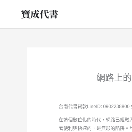
跳
至
主
要
內
容
網路上的
台南代書貸款LineID: 0902238800 免
在這個數位化的時代，網路已經融
著便利與快速的，是無形的陷阱。