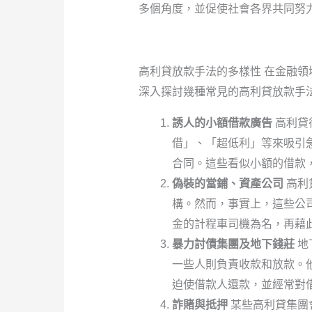
多個角度，並促使社會各界共同努
高利貸放款手法的多樣性 在金融
深入探討幾種常見的高利貸放款手
誘人的小額借款廣告
高利貸
借」、「超低利」等來吸引
合同。這些看似小額的借款
偽裝的當鋪、資產公司
高利
構。然而，事實上，這些公
金的計程車司機為名，再藉
暴力討債集團及地下錢莊
地
一些人則負責收款和放款。
迫使借款人還款，並經常對
詐賭與抵押
某些高利貸集團