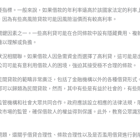
要指標。一般來說，如果借款的年利率遠高於該國家法定的利率
，因為有些高風險貸款可能因風險溢價而有較高利率。
關鍵因素之一。一些高利貸可能在合同條款中設有隱藏費用、複
難以理解或負擔。
狀況相關聯。如果借款人因急需資金而選擇了高利貸，這可能是
公司可能有意利用借款人的困境，強迫其接受極不合理的條款。
民間貸款的範疇非常廣泛，包括了金融機構以外的各種借貸形式
都可以歸類為民間貸款，然而，其中有些是有益於社會的，有些
監管機構和社會大眾共同合作。政府應該設立相應的法律法規，
款市場的監管，確保借款人的權益得到保護。此外，教育公眾識
問題，還關乎借貸合理性、條款合理性以及是否濫用借貸進行剝