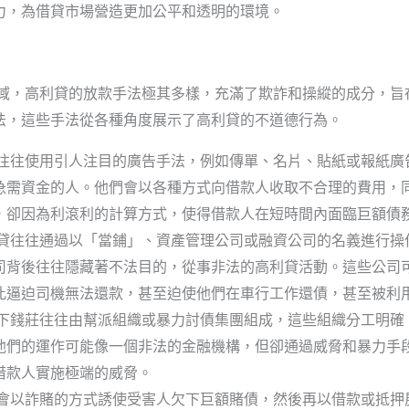
力，為借貸市場營造更加公平和透明的環境。
領域，高利貸的放款手法極其多樣，充滿了欺詐和操縱的成分，旨
法，這些手法從各種角度展示了高利貸的不道德行為。
往往使用引人注目的廣告手法，例如傳單、名片、貼紙或報紙廣
急需資金的人。他們會以各種方式向借款人收取不合理的費用，
，卻因為利滾利的計算方式，使得借款人在短時間內面臨巨額債
貸往往通過以「當鋪」、資產管理公司或融資公司的名義進行操
司背後往往隱藏著不法目的，從事非法的高利貸活動。這些公司
此逼迫司機無法還款，甚至迫使他們在車行工作還債，甚至被利
下錢莊往往由幫派組織或暴力討債集團組成，這些組織分工明確
他們的運作可能像一個非法的金融機構，但卻通過威脅和暴力手
借款人實施極端的威脅。
會以詐賭的方式誘使受害人欠下巨額賭債，然後再以借款或抵押