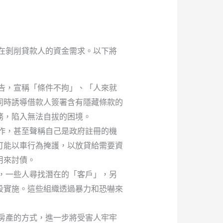
在剝削貸款人的資金需求。以下將
告，宣稱「條件不拘」、「人來就
同時誘導借款人簽署含有隱藏條款的
務，陷入無法自拔的困境。
作，甚至聲稱自己是政府註冊的機
可能以車行為掩護，以放貸給需要資
用來討債。
，一些人尋找潛在的「客戶」，另
段實施。這些組織透過暴力和恐嚇來
房產的方式，進一步將受害人牢牢