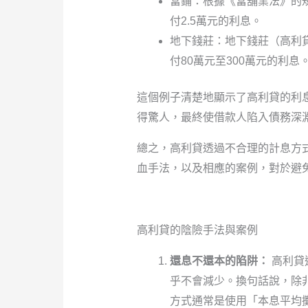
當鋪：根據《當舖業法》的規
付2.5萬元的利息。
地下錢莊：地下錢莊（高利貸
付80萬元至300萬元的利息
這個例子清楚地顯示了高利貸的利
得驚人，最終使借款人陷入債務深
總之，高利貸透過不合理的計息方
血手法，以及相應的案例，對於避
高利貸的陰險手法與案例
還息不還本的陷阱：
高利貸
乎不會減少。換句話說，除
方式通常是使用「本息平均