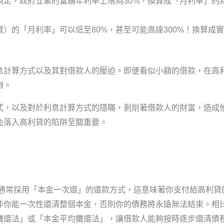
定，政府立案的當鋪年利率上限為30%，換算成「月利率」約為
）的「月利率」可以低至80%，甚至可能高達300%！換算成
。
息計算方式以及其對借款人的壓迫。即便看似小額的借款，在高
淵。
式，以及對於利息計算方式的隱瞞，剝削著借款人的財富，造成
免落入高利貸的陷阱至關重要。
通常採用「本金一次還」的還款方式，這意味著你支付給高利貸
非你能一次性還清整個本金，否則你的債務將永遠無法結束。相
攤還法」或「本金平均攤還法」，讓借款人能夠按時逐步還清債