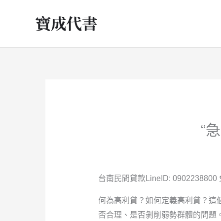
跳
至
主
要
內
容
“
台南民間貸款LineID: 0902238800 免
何為高利貸？如何定義高利貸？這
否合理、是否剝削弱勢群體的問題