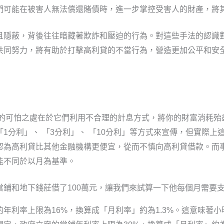
們可能在被害人無法償還賭債時，進一步掌控受害人的財產，將
且隱蔽，背後往往暗藏著欺詐和壓迫的行為。對這些手法的認識
共同努力，將有助於打擊高利貸的不當行為，營造更加公平和安
的可怕之處在於它們利用不合理的計息方式，將你的財富消耗殆
1分利」、 「3分利」、 「10分利」等方式來宣傳，但實際
認為高利貸比其他金融機構更便宜，從而不慎向高利貸借款。而
能不同於以月為基準。
當鋪和地下錢莊借了100萬元，讓我們來試算一下他每個月需要
年利率上限為16%，換算成「月利率」約為1.3%。這意味著小