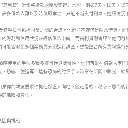
（高利貸）常常將還款週期設定得非常短，例如7天、10天、15
，許多借款人難以及時償還本金，只能不斷支付利息。這種情況
業務手法也包括同業之間的合謀。他們並不僅僅是隨意借貸，而
人的財務和信用狀況來評估借款申請，而高利貸則會評估他們可
們可能會派遣多個業務員分別進行調查，然後整合所有資料進行
債時使用的手法多種多樣且極具威脅性。他們可能在借款人家門
友、恐嚇、強迫等。這些恐怖的討債手法時常在新聞中曝光，給
如果你的親友要求你擔任保證人向地下錢莊借款，務必三思而後
要的風險和責任。
原因與挑戰