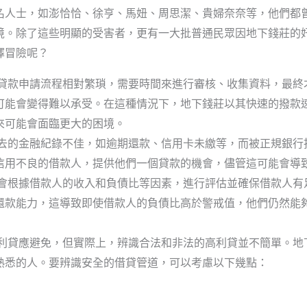
名人士，如澎恰恰、徐亨、馬妞、周思潔、貴婦奈奈等，他們都
境。除了這些明顯的受害者，更有一大批普通民眾因地下錢莊的
擇冒險呢？
貸款申請流程相對繁瑣，需要時間來進行審核、收集資料，最終
可能會變得難以承受。在這種情況下，地下錢莊以其快速的撥款
來可能會面臨更大的困境。
去的金融紀錄不佳，如逾期還款、信用卡未繳等，而被正規銀行
信用不良的借款人，提供他們一個貸款的機會，儘管這可能會導
會根據借款人的收入和負債比等因素，進行評估並確保借款人有
還款能力，這導致即使借款人的負債比高於警戒值，他們仍然能
利貸應避免，但實際上，辨識合法和非法的高利貸並不簡單。地
熟悉的人。要辨識安全的借貸管道，可以考慮以下幾點：