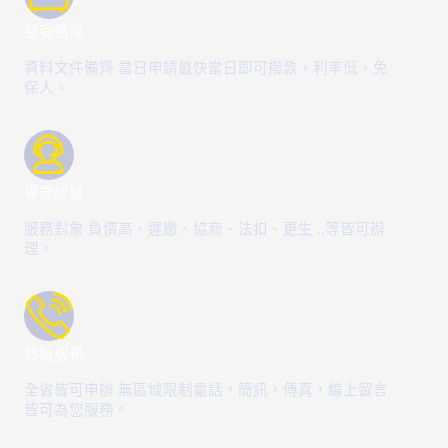
堅強團隊
資料文件備齊 當日申請最快當日即可撥款，利率低，免
保人。
專業經驗
服務對象 負債高、遲繳、協商、法扣、更生 ..等皆可辦
理。
熱誠服務
全省皆可申辦 無區域限制電話，簡訊，傳真，線上留言
皆可為您服務。