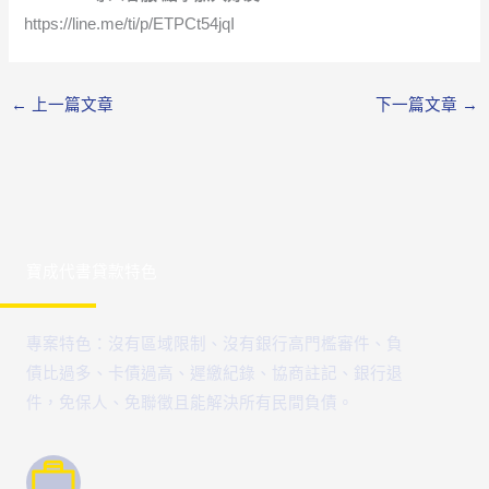
https://line.me/ti/p/ETPCt54jqI
←
上一篇文章
下一篇文章
→
寶成代書貸款特色
專案特色：沒有區域限制、沒有銀行高門檻審件、負
債比過多、卡債過高、遲繳紀錄、協商註記、銀行退
件，免保人、免聯徵且能解決所有民間負債。