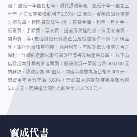
限： 最低一年最長七年，房貸還款年限：最低十年～最長三
十年 本方案貸款機動利率2.98%~12.98%，實際依銀行核貸
方案為準。實際貸款條件 (例：核貸金額、利率、月付金、
帳管費、手續費、票查費、提前清償違約金、信用查詢費、
開辦費…等) 視個別銀行貸款產品及授信條件不同而有所差
異，銀行保留核貸額度、適用利率、年限期數與核貸與否之
權利，詳細約定應以銀行貸款申請書及約定書為準。 以下為
借貸成本計算的參考案例：假設你貸一筆新台幣 300,000 元
的款項，還款期為 60 個月，開辦手續費為新台幣 6,000 元，
總費用年百分率為 3.68%，等於每月還款額度應為新台幣
5,113 元，而總還款額則為新台幣 312,780 元。