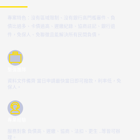
專案特色：沒有區域限制、沒有銀行高門檻審件、負
債比過多、卡債過高、遲繳紀錄、協商註記、銀行退
件，免保人、免聯徵且能解決所有民間負債。
堅強團隊
資料文件備齊 當日申請最快當日即可撥款，利率低，免
保人。
專業經驗
服務對象 負債高、遲繳、協商、法扣、更生 ..等皆可辦
理。