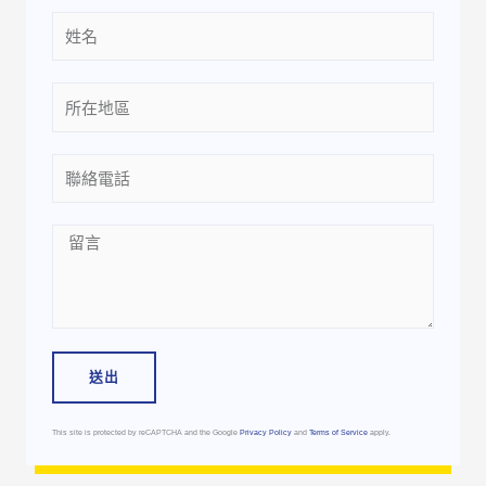
Name
Location
Phone
Message
送出
This site is protected by reCAPTCHA and the Google
Privacy Policy
and
Terms of Service
apply.