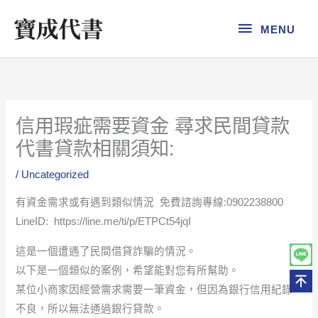
跳
MENU
至
MENU
主
要
內
容
信用瑕疵需要資金 尋求民間貸款
代書貸款相關須知:
/
Uncategorized
有資金需求或有遇到類似情況 免費諮詢專線:0902238800
LineID: https://line.me/ti/p/ETPCt54jqI
這是一個遭遇了民間借貸詐騙的情況。
以下是一個類似的案例，希望能對您有所幫助。
某位小商家因經營需求需要一筆資金，但因為銀行信用紀錄
不良，所以無法通過銀行貸款。