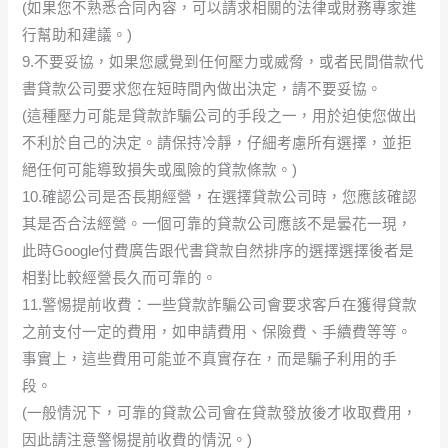
(如果您不熟悉合同內容，可以請求相關的法律或財務專家進
行幫助和建議。)
9.不要妥協，如果您感覺到任何壓力或威脅，或者民間借款代
書貸款公司要求您在短時間內做出決定，請不要妥協。
(這種壓力可能是貸款詐騙公司的手段之一，用於迫使您做出
不利於自己的決定。請保持冷靜，仔細考慮所有選擇，並拒
絕任何可能導致損失或風險的貸款條款。)
10.確認公司是否長期經營，在選擇貸款公司時，您應該確認
其是否合法經營。一個可靠的貸款公司應該不是曇花一現，
此時Google付費廣告跟代書貸款自然排序的選擇選擇後者是
相對比較經營長久而可靠的。
11.警惕提前收費：一些貸款詐騙公司會要求客戶在獲得貸款
之前支付一定的費用，如申請費用、保險費、手續費等等。
事實上，這些費用可能並不真實存在，而是騙子利用的手
段。
(一般情況下，可靠的貸款公司會在貸款發放後才收取費用，
因此請注意警惕提前收費的情況。)