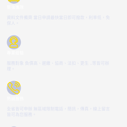
堅強團隊
資料文件備齊 當日申請最快當日即可撥款，利率低，免
保人。
專業經驗
服務對象 負債高、遲繳、協商、法扣、更生 ..等皆可辦
理。
熱誠服務
全省皆可申辦 無區域限制電話，簡訊，傳真，線上留言
皆可為您服務。