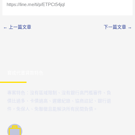
https://line.me/ti/p/ETPCt54jqI
←
上一篇文章
下一篇文章
→
寶成代書貸款特色
專案特色：沒有區域限制、沒有銀行高門檻審件、負
債比過多、卡債過高、遲繳紀錄、協商註記、銀行退
件，免保人、免聯徵且能解決所有民間負債。