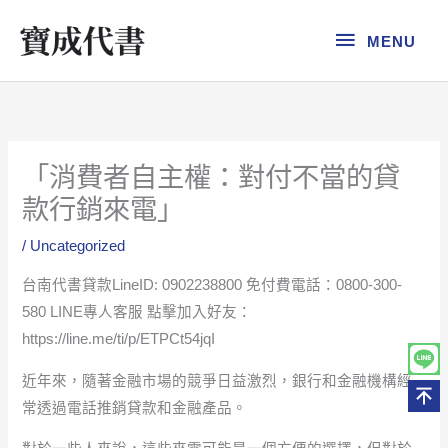
跳
MENU
至
MENU
主
要
內
容
「消費者自主權：對付不當的貸
款行銷來電」
/
Uncategorized
台南代書貸款LineID: 0902238800 免付費電話：0800-300-
580 LINE專人客服 點擊加入好友：
https://line.me/ti/p/ETPCt54jqI
近年來，隨著金融市場的競爭日益激烈，銀行和金融機構經
常透過電話推銷貸款和金融產品。