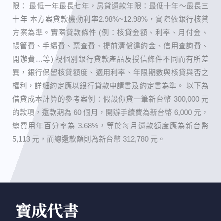
限： 最低一年最長七年，房貸還款年限：最低十年～最長三
十年 本方案貸款機動利率2.98%~12.98%，實際依銀行核貸
方案為準。實際貸款條件 (例：核貸金額、利率、月付金、
帳管費、手續費、票查費、提前清償違約金、信用查詢費、
開辦費…等) 視個別銀行貸款產品及授信條件不同而有所差
異，銀行保留核貸額度、適用利率、年限期數與核貸與否之
權利，詳細約定應以銀行貸款申請書及約定書為準。 以下為
借貸成本計算的參考案例：假設你貸一筆新台幣 300,000 元
的款項，還款期為 60 個月，開辦手續費為新台幣 6,000 元，
總費用年百分率為 3.68%，等於每月還款額度應為新台幣
5,113 元，而總還款額則為新台幣 312,780 元。