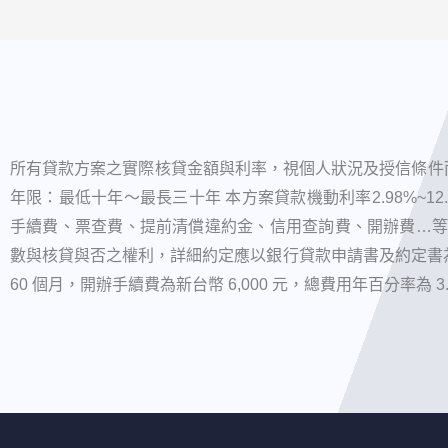
所有貸款方案之實際核貸金額與利率，視個人狀況及授信條件而
年限：最低十年～最長三十年 本方案貸款機動利率2.98%~1
手續費、票查費、提前清償違約金、信用查詢費、開辦費…等
數與核貸與否之權利，詳細約定應以銀行貸款申請書及約定書為準
60 個月，開辦手續費為新台幣 6,000 元，總費用年百分率為 3