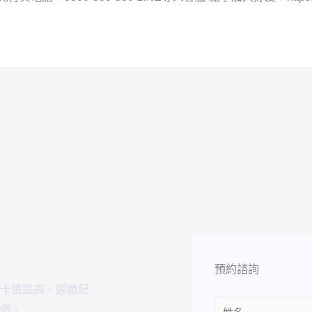
預約諮詢
卡債過高、遲繳紀
Name
債。