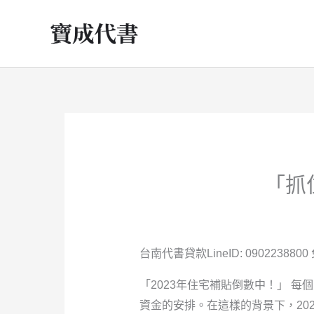
跳
至
主
要
內
容
「抓
台南代書貸款LineID: 0902238800 免
「2023年住宅補貼倒數中！」 
資金的安排。在這樣的背景下，20