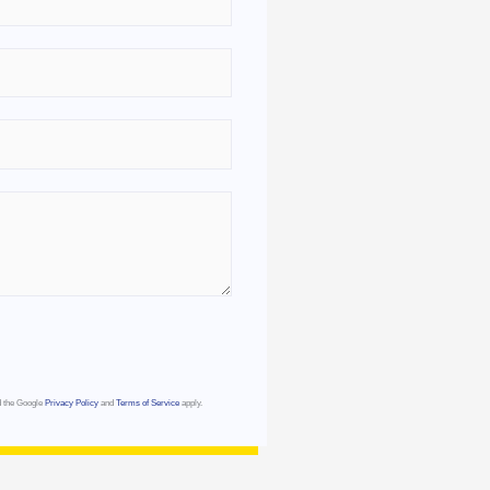
d the Google
Privacy Policy
and
Terms of Service
apply.