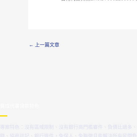
←
上一篇文章
寶成代書貸款特色
專案特色：沒有區域限制、沒有銀行高門檻審件、負債比過多、
錄、協商註記、銀行退件，免保人、免聯徵且能解決所有民間負