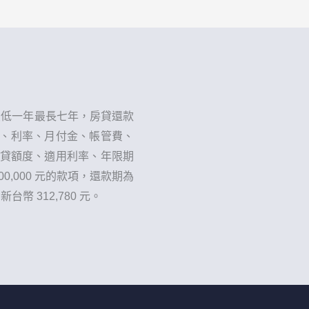
最低一年最長七年，房貸還款
金額、利率、月付金、帳管費、
核貸額度、適用利率、年限期
,000 元的款項，還款期為
幣 312,780 元。