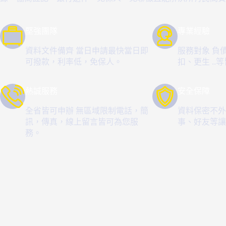
堅強團隊
專業經驗
資料文件備齊 當日申請最快當日即
服務對象 負
可撥款，利率低，免保人。
扣、更生 ..
熱誠服務
安全保障
全省皆可申辦 無區域限制電話，簡
資料保密不外
訊，傳真，線上留言皆可為您服
事、好友等讓
務。