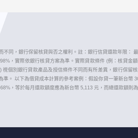
不同，銀行保留核貸與否之權利。 ​註：銀行信貸還款年限： 
2.98%，實際依銀行核貸方案為準。實際貸款條件 (例：核貸
) 視個別銀行貸款產品及授信條件不同而有所差異，銀行保留
。 以下為借貸成本計算的參考案例：假設你貸一筆新台幣 300
.68%，等於每月還款額度應為新台幣 5,113 元，而總還款額則為新台