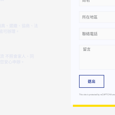
Location
債高、遲繳、協商、法
等皆可辦理。
Phone
Message
流 不照會家人、同
您安心申辦。
送出
This site is protected by reCAPTCHA an