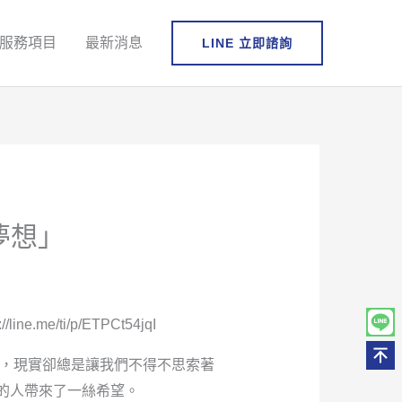
服務項目
最新消息
LINE 立即諮詢
夢想」
.me/ti/p/ETPCt54jqI
時，現實卻總是讓我們不得不思索著
的人帶來了一絲希望。