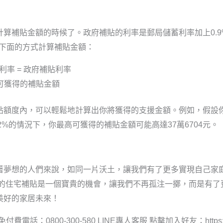
算補貼金額的時候了。政府補貼的利率是郵局儲蓄利率加上0.
過下面的方式計算補貼金額：
款利率 = 政府補貼利率
 可獲得的補貼金額
貼額度內，可以輕鬆地計算出你將獲得的支援金額。例如，假設
62%的情況下，你最高可獲得的補貼金額可能高達37萬6704元。
著夢想的人們來說，如同一片沃土，讓我們有了更多實現自己家
年的住宅補貼是一個寶貴的機會，讓我們不再孤注一擲，而是有
美好的家居未來！
付費電話：0800-300-580 LINE專人客服 點擊加入好友：https://line