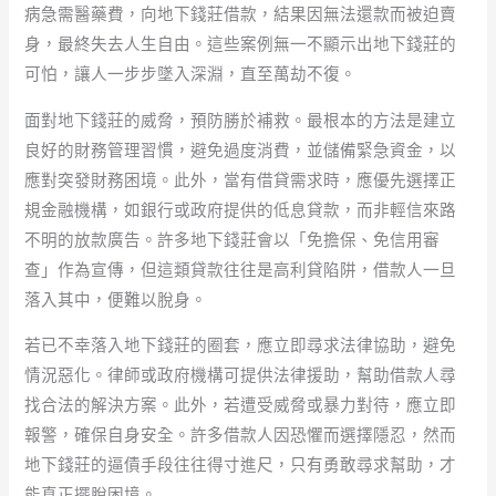
病急需醫藥費，向地下錢莊借款，結果因無法還款而被迫賣
身，最終失去人生自由。這些案例無一不顯示出地下錢莊的
可怕，讓人一步步墜入深淵，直至萬劫不復。
面對地下錢莊的威脅，預防勝於補救。最根本的方法是建立
良好的財務管理習慣，避免過度消費，並儲備緊急資金，以
應對突發財務困境。此外，當有借貸需求時，應優先選擇正
規金融機構，如銀行或政府提供的低息貸款，而非輕信來路
不明的放款廣告。許多地下錢莊會以「免擔保、免信用審
查」作為宣傳，但這類貸款往往是高利貸陷阱，借款人一旦
落入其中，便難以脫身。
若已不幸落入地下錢莊的圈套，應立即尋求法律協助，避免
情況惡化。律師或政府機構可提供法律援助，幫助借款人尋
找合法的解決方案。此外，若遭受威脅或暴力對待，應立即
報警，確保自身安全。許多借款人因恐懼而選擇隱忍，然而
地下錢莊的逼債手段往往得寸進尺，只有勇敢尋求幫助，才
能真正擺脫困境。