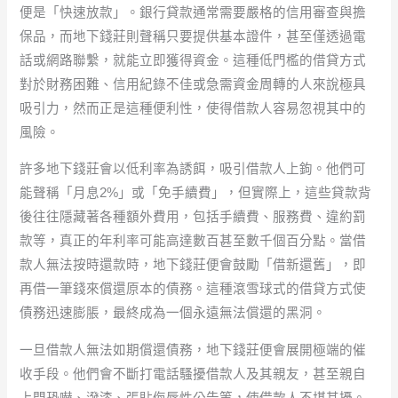
便是「快速放款」。銀行貸款通常需要嚴格的信用審查與擔
保品，而地下錢莊則聲稱只要提供基本證件，甚至僅透過電
話或網路聯繫，就能立即獲得資金。這種低門檻的借貸方式
對於財務困難、信用紀錄不佳或急需資金周轉的人來說極具
吸引力，然而正是這種便利性，使得借款人容易忽視其中的
風險。
許多地下錢莊會以低利率為誘餌，吸引借款人上鉤。他們可
能聲稱「月息2%」或「免手續費」，但實際上，這些貸款背
後往往隱藏著各種額外費用，包括手續費、服務費、違約罰
款等，真正的年利率可能高達數百甚至數千個百分點。當借
款人無法按時還款時，地下錢莊便會鼓勵「借新還舊」，即
再借一筆錢來償還原本的債務。這種滾雪球式的借貸方式使
債務迅速膨脹，最終成為一個永遠無法償還的黑洞。
一旦借款人無法如期償還債務，地下錢莊便會展開極端的催
收手段。他們會不斷打電話騷擾借款人及其親友，甚至親自
上門恐嚇、潑漆、張貼侮辱性公告等，使借款人不堪其擾。