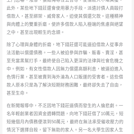
此外，某些地下錢莊還會使用暴力手段，派遣討債人員毆打
借款人，甚至綁架、威脅家人，迫使其償還欠款。這種精神
與肉體上的雙重折磨，使許多借款人陷入極端的焦慮與絕望
之中，甚至出現輕生的念頭。
除了心理與身體的折磨，地下錢莊還可能逼迫借款人從事非
法活動以償還債務。一些人被迫參與詐騙、販毒、賣淫，甚
至充當黑幫打手，最終使自己陷入更深的法律與社會危機之
中。例如，有女性借款人因無力償還高額利息，被逼迫進入
色情行業，甚至被賣到海外淪為人口販運的受害者。這些借
款人原本只是為了解決短期財務困難，最終卻失去了自由，
甚至生命。
在新聞報導中，不乏因地下錢莊逼債而發生的人倫悲劇。一
名年輕創業者因資金週轉問題，向地下錢莊借了10萬元，短
短幾個月內債務便滾到50萬元，最終在無法承受催收壓力的
情況下選擇自殺，留下無助的家人。另一名大學生因家人生