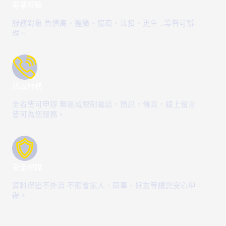
專業經驗
服務對象 負債高、遲繳、協商、法扣、更生 ..等皆可辦
理。
熱誠服務
全省皆可申辦 無區域限制電話，簡訊，傳真，線上留言
皆可為您服務。
安全保障
資料保密不外流 不照會家人、同事、好友等讓您安心申
辦。