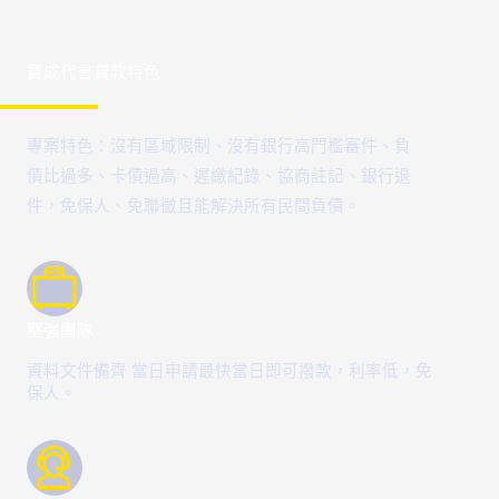
寶成代書貸款特色
專案特色：沒有區域限制、沒有銀行高門檻審件、負
債比過多、卡債過高、遲繳紀錄、協商註記、銀行退
件，免保人、免聯徵且能解決所有民間負債。
堅強團隊
資料文件備齊 當日申請最快當日即可撥款，利率低，免
保人。