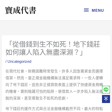
跳
MENU
至
MENU
主
要
內
容
「從借錢到生不如死！地下錢莊
如何讓人陷入無盡深淵？」
/
Uncategorized
在現代社會，財務困難時常發生，許多人因急需資金而選擇
借貸。然而，當正規金融機構無法滿足需求時，一些人便轉
向了地下錢莊。這些非正規貸款表面上提供了快速資金周轉
的機會，實則暗藏可怕的陷阱，使借款人一步步陷入無法擺
脫的深淵，甚至導致生不如死的悲劇。
地下錢莊的運作方式與合法金融機構截然不同，最大的特點