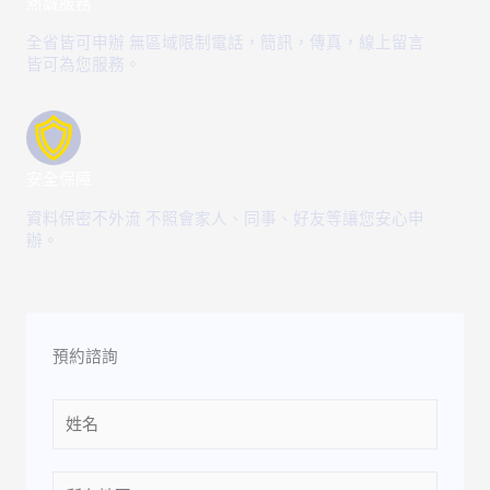
熱誠服務
全省皆可申辦 無區域限制電話，簡訊，傳真，線上留言
皆可為您服務。
安全保障
資料保密不外流 不照會家人、同事、好友等讓您安心申
辦。
預約諮詢
Name
Location