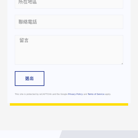
Phone
Message
送出
This site is protected by reCAPTCHA and the Google
Privacy Policy
and
Terms of Service
apply.