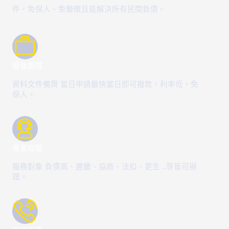
件，免保人、免聯徵且能解決所有民間負債。
堅強團隊
資料文件備齊 當日申請最快當日即可撥款，利率低，免
保人。
專業經驗
服務對象 負債高、遲繳、協商、法扣、更生 ..等皆可辦
理。