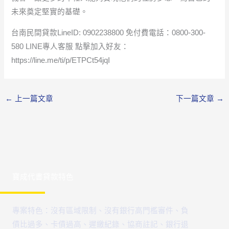
未來奠定堅實的基礎。
台南民間貸款LineID: 0902238800 免付費電話：0800-300-
580 LINE專人客服 點擊加入好友：
https://line.me/ti/p/ETPCt54jqI
←
上一篇文章
下一篇文章
→
寶成代書貸款特色
專案特色：沒有區域限制、沒有銀行高門檻審件、負
債比過多、卡債過高、遲繳紀錄、協商註記、銀行退