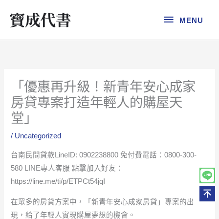
跳
MENU
至
MENU
主
要
內
容
「優惠再升級！新青年安心成家
房貸專案打造年輕人的購屋天
堂」
/
Uncategorized
台南民間貸款LineID: 0902238800 免付費電話：0800-300-
580 LINE專人客服 點擊加入好友：
https://line.me/ti/p/ETPCt54jqI
在眾多的房貸方案中，「新青年安心成家房貸」專案的出
現，給了年輕人實現購屋夢想的機會。