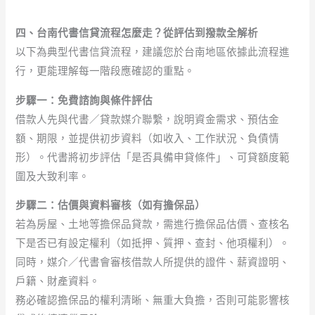
四、台南代書信貸流程怎麼走？從評估到撥款全解析
以下為典型代書信貸流程，建議您於台南地區依據此流程進
行，更能理解每一階段應確認的重點。
步驟一：免費諮詢與條件評估
借款人先與代書／貸款媒介聯繫，說明資金需求、預估金
額、期限，並提供初步資料（如收入、工作狀況、負債情
形）。代書將初步評估「是否具備申貸條件」、可貸額度範
圍及大致利率。
步驟二：估價與資料審核（如有擔保品）
若為房屋、土地等擔保品貸款，需進行擔保品估價、查核名
下是否已有設定權利（如抵押、質押、查封、他項權利）。
同時，媒介／代書會審核借款人所提供的證件、薪資證明、
戶籍、財產資料。
務必確認擔保品的權利清晰、無重大負擔，否則可能影響核