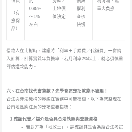
信貸
約
房屋／
價與
利清晰、無
0.85%
土地價
權利
重大負擔
（有
～1%
值決定
查核
擔保
左右
快慢
品）
借款人在比對時，建議將「利率＋手續費／代辦費」一併納
入計算，計算實質年負擔率。若月利率2%以上，就必須慎重
評估還款能力。
六、在台南找代書貸款？先學會這幾招就能不被騙！
合法與非法機構的界線在實務中可能模糊，以下為您整理在
台南地區應注意的幾項重要指標：
1.確認代書／媒介是否具合法執照與登錄資格
若對方為「地政士」，請確認其是否為經合法考試