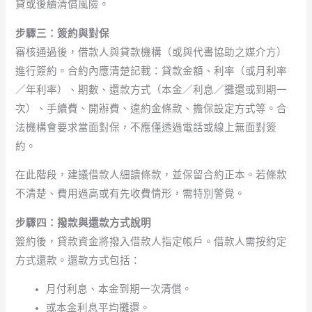
貸或後續清償風險。
步驟三：簽約與對保
審核通過後，借款人與貸款機構（或與代書協助之媒介方）
進行簽約。合約內應清楚記載：貸款金額、利率（或月利率
／年利率）、期數、還款方式（本金／利息／攤還或到期一
次）、手續費、開辦費、違約金條款、擔保設定方式等。合
法機構會要求當面對保，不應僅透過電話或線上無面對簽
約。
在此階段，建議借款人細讀條款，並保留合約正本。若條款
不清楚、費用過高或有先收費情形，需特別警覺。
步驟四：撥款與還款方式說明
簽約後，貸款資金將撥入借款人指定帳戶。借款人需按約定
方式還款。還款方式包括：
月付利息、本金到期一次清償。
或本金利息平均攤還。