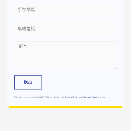
Location
Phone
Message
送出
This site is protected by reCAPTCHA and the Google
Privacy Policy
and
Terms of Service
apply.