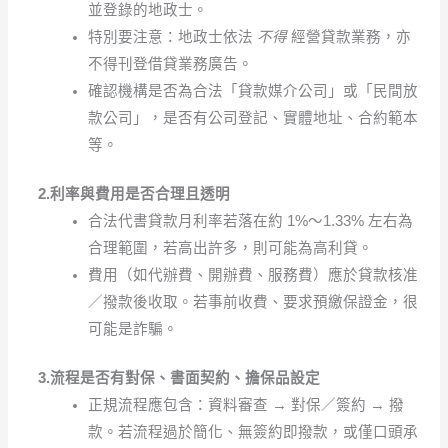
並登錄的地政士。
特別要注意：地政士依法
不得
經營貸款業務，亦
不得刊登借貸業務廣告。
確認機構是否為合法「貸款媒介公司」或「民間放
款公司」，是否有公司登記、實體地址、合約範本
等。
2.利率與費用是否合理且透明
合法代書貸款月利率若落在約 1%～1.33% 左右為
合理範圍，若高出許多，則可能為高利貸。
費用（如代辦費、開辦費、服務費）應於貸款核准
／撥款後收取。若事前收費、要求預繳保證金，很
可能是詐騙。
3.流程是否有對保、書面契約、擔保品設定
正規流程應包含：資料審查 → 對保／簽約 → 撥
款。若流程過於簡化、無簽約即撥款，或僅口頭承