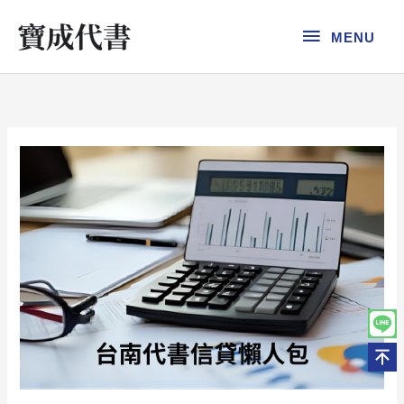
跳
MENU
至
MENU
主
要
內
容