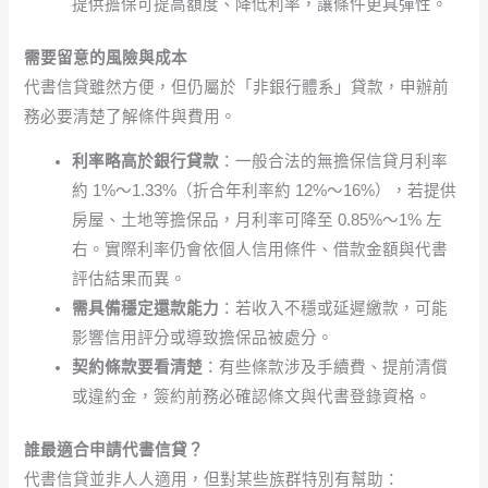
提供擔保可提高額度、降低利率，讓條件更具彈性。
需要留意的風險與成本
代書信貸雖然方便，但仍屬於「非銀行體系」貸款，申辦前
務必要清楚了解條件與費用。
利率略高於銀行貸款
：一般合法的無擔保信貸月利率
約 1%～1.33%（折合年利率約 12%～16%），若提供
房屋、土地等擔保品，月利率可降至 0.85%～1% 左
右。實際利率仍會依個人信用條件、借款金額與代書
評估結果而異。
需具備穩定還款能力
：若收入不穩或延遲繳款，可能
影響信用評分或導致擔保品被處分。
契約條款要看清楚
：有些條款涉及手續費、提前清償
或違約金，簽約前務必確認條文與代書登錄資格。
誰最適合申請代書信貸？
代書信貸並非人人適用，但對某些族群特別有幫助：