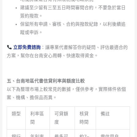
建議至少留有三至五日時間審閱合約，不要急於當日
簽約撥款。
保留所有申請、審核、合約與撥款紀錄，以利後續追
蹤或申訴。
立即免費諮詢
：讓專業代書解答你的疑問、評估最適合的
方案，幫你在台南安心周轉、快速取得資金。
五、台南地區代書信貸利率與額度比較
以下為整理市場上較常見的數據，僅供參考，實際條件依個
案、機構、擔保品而異。
類型
利率區
可貸額
核貸
備註
間
度
時間
銀行
年利率
最多可
約7–
需信用良