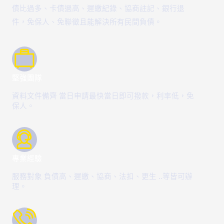
債比過多、卡債過高、遲繳紀錄、協商註記、銀行退
件，免保人、免聯徵且能解決所有民間負債。
堅強團隊
資料文件備齊 當日申請最快當日即可撥款，利率低，免
保人。
專業經驗
服務對象 負債高、遲繳、協商、法扣、更生 ..等皆可辦
理。