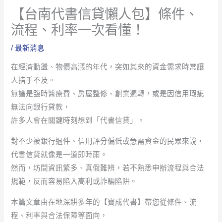
【台南代書信貸懶人包】條件、
流程、利率一次看懂！
/
最新消息
在經濟動盪、物價高漲的年代，突如其來的資金需求時常讓
人措手不及。
無論是臨時醫療費、房屋整修、創業週轉，或是因信用瑕疵
無法向銀行貸款，
許多人會在關鍵時刻想到「代書信貸」。
對不少被銀行退件、信用評分偏低或急需資金的民眾來說，
代書信貸就像是一道即時雨。
然而，坊間資訊繁多、真假難辨，若不熟悉申辦流程與合法
規範，反而容易陷入高利或詐騙陷阱。
本篇文章由在地深耕多年的【寶成代書】帶您從條件、流
程、利率與合法保障等面向，