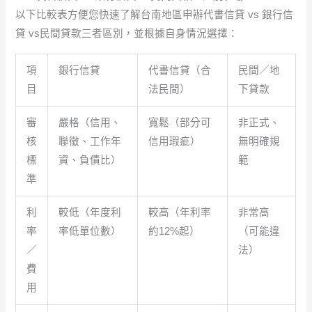
以下比較表方便您快速了解台南地區申辦代書信貸 vs 銀行信
貸 vs民間貸款三者區別，並根據自身情況選擇：
項
銀行信貸
代書信貸（合
民間／地
目
法民間）
下貸款
審
嚴格（信用、
寬鬆（部分可
非正式、
核
聯徵、工作年
信用瑕疵）
無明確規
標
資、負債比）
範
準
利
較低（年度利
較高（年利率
非常高
率
率低單位數）
約12%起）
（可能違
／
法）
費
用