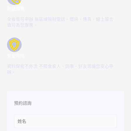
熱誠服務
全省皆可申辦 無區域限制電話，簡訊，傳真，線上留言
皆可為您服務。
安全保障
資料保密不外流 不照會家人、同事、好友等讓您安心申
辦。
預約諮詢
Name