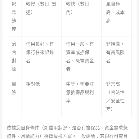
撥
較慢（數日–數
較快（數日
風險極
款
週）
內）
高，成本
速
高
度
適
信用良好、有
信用一般、有
非推薦，
合
銀行往來記錄
資產或擔保
有高風險
對
者
者、急需資金
者
象
者
風
相對低
中等，需要注
非常高
險
意擔保品與利
（合法性
率
／安全性
差）
依據您自身條件（如信用狀況、是否有擔保品、資金需求急
迫性、月繳能力）選擇最適方案。一般建議：若銀行可貸且