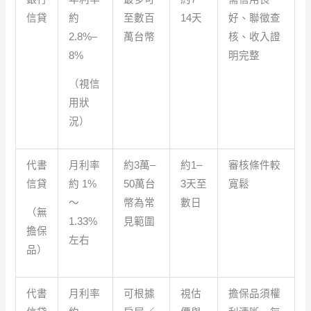
信貸
約
至數百
14天
好、聯徵查
2.8%–
萬台幣
核、收入證
8%
明完整
（視信
用狀
況）
代書
月利率
約3萬–
約1–
審核條件較
信貸
約 1%
50萬台
3天至
寬鬆
～
幣為常
數日
（無
1.33%
見範圍
擔保
左右
品）
代書
月利率
可根據
視估
擔保品須權