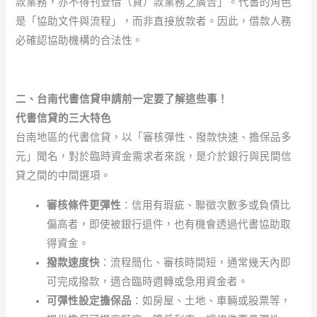
款業務，亦不得刊登借（貸）款業務之廣告」。代書的角色
是「協助文件與流程」，而非直接放款者。因此，借款人務
必確認協助機構的合法性。
二、台南代書信貸申請前一定要了解這些事！
代書信貸的三大特色
台南地區的代書信貸，以「審核彈性、撥款快速、擔保品多
元」聞名，對於臨時資金需求者來說，是介於銀行與民間信
貸之間的中間選項。
審核條件更彈性
：信用有瑕疵、聯徵次數多或負債比
偏高者，即使被銀行退件，也有機會透過代書協助取
得資金。
撥款速度快
：流程簡化、審核時間短，通常幾天內即
可完成撥款，適合臨時週轉或急用資金者。
可彈性設定擔保品
：如房屋、土地、車輛或股票等，