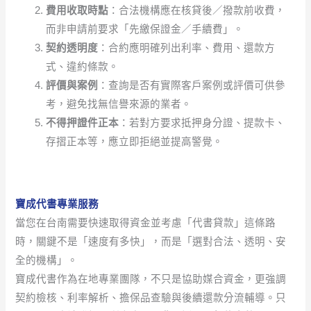
費用收取時點
：合法機構應在核貸後／撥款前收費，
而非申請前要求「先繳保證金／手續費」。
契約透明度
：合約應明確列出利率、費用、還款方
式、違約條款。
評價與案例
：查詢是否有實際客戶案例或評價可供參
考，避免找無信譽來源的業者。
不得押證件正本
：若對方要求抵押身分證、提款卡、
存摺正本等，應立即拒絕並提高警覺。
寶成代書專業服務
當您在台南需要快速取得資金並考慮「代書貸款」這條路
時，關鍵不是「速度有多快」，而是「選對合法、透明、安
全的機構」。
寶成代書作為在地專業團隊，不只是協助媒合資金，更強調
契約檢核、利率解析、擔保品查驗與後續還款分流輔導。只